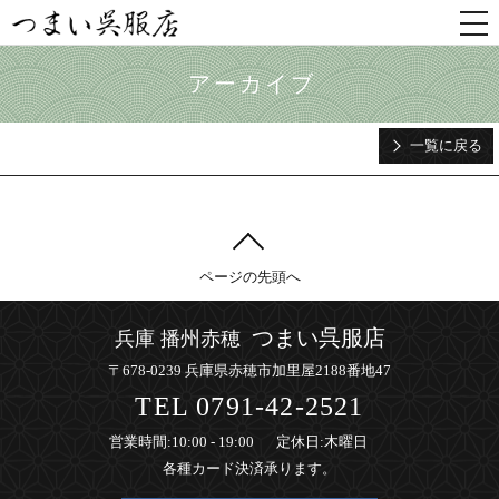
togg
nav
アーカイブ
一覧に戻る
ページの先頭へ
つまい呉服店
兵庫 播州赤穂
〒678-0239 兵庫県赤穂市加里屋2188番地47
TEL
0791-42-2521
営業時間
:10:00 - 19:00
定休日
:木曜日
各種カード決済承ります。