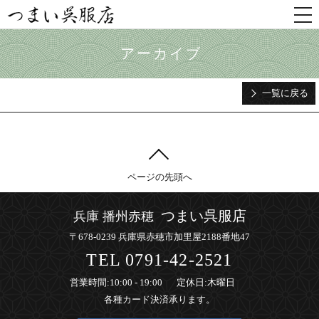
togg
nav
アーカイブ
一覧に戻る
ページの先頭へ
つまい呉服店
兵庫 播州赤穂
〒678-0239 兵庫県赤穂市加里屋2188番地47
TEL
0791-42-2521
営業時間
:10:00 - 19:00
定休日
:木曜日
各種カード決済承ります。