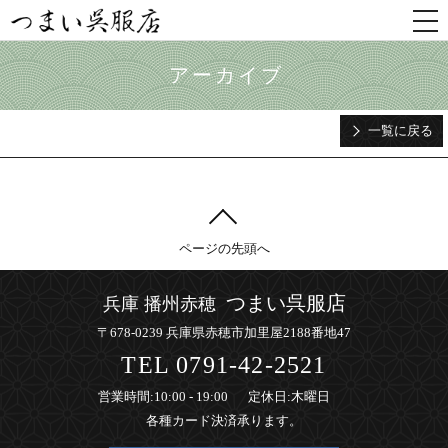
togg
nav
アーカイブ
一覧に戻る
ページの先頭へ
つまい呉服店
兵庫 播州赤穂
〒678-0239 兵庫県赤穂市加里屋2188番地47
TEL
0791-42-2521
営業時間
:10:00 - 19:00
定休日
:木曜日
各種カード決済承ります。