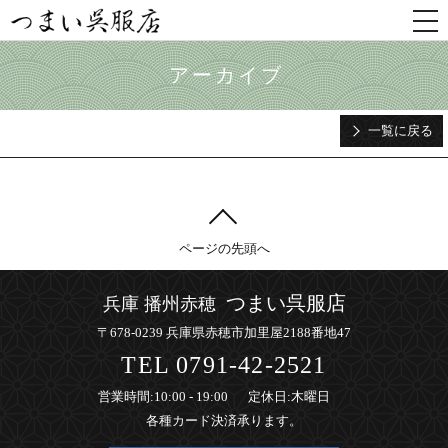
togg
nav
アーカイブ
一覧に戻る
ページの先頭へ
つまい呉服店
兵庫 播州赤穂
〒678-0239 兵庫県赤穂市加里屋2188番地47
TEL
0791-42-2521
営業時間
:10:00 - 19:00
定休日
:木曜日
各種カード決済承ります。