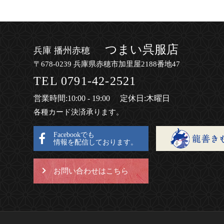
つまい呉服店
兵庫 播州赤穂
〒678-0239 兵庫県赤穂市加里屋2188番地47
TEL
0791-42-2521
営業時間
:10:00 - 19:00
定休日
:木曜日
各種カード決済承ります。
Facebookでも
情報を配信しております。
お問い合わせはこちら