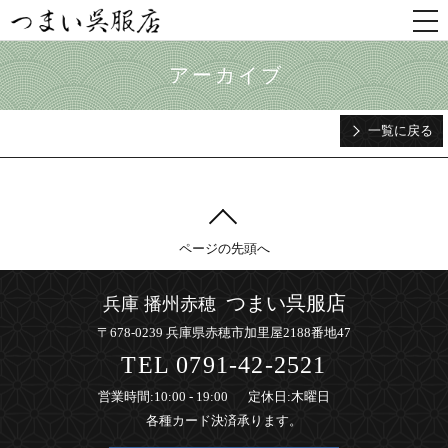
togg
nav
アーカイブ
一覧に戻る
ページの先頭へ
つまい呉服店
兵庫 播州赤穂
〒678-0239 兵庫県赤穂市加里屋2188番地47
TEL
0791-42-2521
営業時間
:10:00 - 19:00
定休日
:木曜日
各種カード決済承ります。