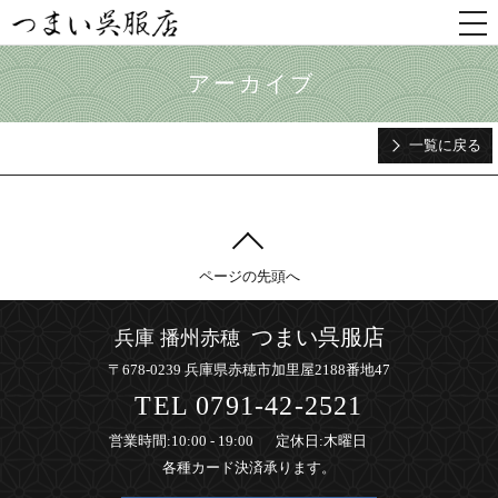
togg
nav
アーカイブ
一覧に戻る
ページの先頭へ
つまい呉服店
兵庫 播州赤穂
〒678-0239 兵庫県赤穂市加里屋2188番地47
TEL
0791-42-2521
営業時間
:10:00 - 19:00
定休日
:木曜日
各種カード決済承ります。