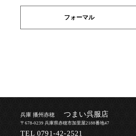
フォーマル
つまい呉服店
兵庫 播州赤穂
〒678-0239 兵庫県赤穂市加里屋2188番地47
TEL
0791-42-2521